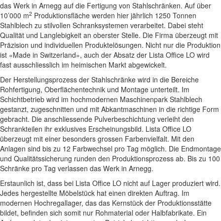
das Werk in Arnegg auf die Fertigung von Stahlschränken. Auf über
2
10’000 m
Produktionsfläche werden hier jährlich 1250 Tonnen
Stahlblech zu stilvollen Schranksystemen verarbeitet. Dabei steht
Qualität und Langlebigkeit an oberster Stelle. Die Firma überzeugt mit
Präzision und individuellen Produktelösungen. Nicht nur die Produktion
ist «Made in Switzerland», auch der Absatz der Lista Office LO wird
fast ausschliesslich im heimischen Markt abgewickelt.
Der Herstellungsprozess der Stahlschränke wird in die Bereiche
Rohfertigung, Oberflächentechnik und Montage unterteilt. Im
Schichtbetrieb wird im hochmodernen Maschinenpark Stahlblech
gestanzt, zugeschnitten und mit Abkantmaschinen in die richtige Form
gebracht. Die anschliessende Pulverbeschichtung verleiht den
Schrankteilen ihr exklusives Erscheinungsbild. Lista Office LO
überzeugt mit einer besonders grossen Farbenvielfalt. Mit den
Anlagen sind bis zu 12 Farbwechsel pro Tag möglich. Die Endmontage
und Qualitätssicherung runden den Produktionsprozess ab. Bis zu 100
Schränke pro Tag verlassen das Werk in Arnegg.
Erstaunlich ist, dass bei Lista Office LO nicht auf Lager produziert wird.
Jedes hergestellte Möbelstück hat einen direkten Auftrag. Im
modernen Hochregallager, das das Kernstück der Produktionsstätte
bildet, befinden sich somit nur Rohmaterial oder Halbfabrikate. Ein