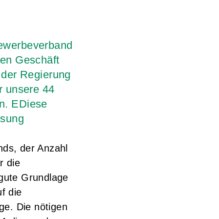
Gewerbeverband
ten Geschäft
 der Regierung
r unsere 44
n. EDiese
ssung
nds, der Anzahl
r die
 gute Grundlage
f die
ge. Die nötigen